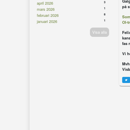
Galg
3
april 2026
på s
1
mars 2026
8
februari 2026
Somm
1
januari 2026
Ol-t
Visa alla
Feli
kans
fas 
Vi h
Mvh
Vis