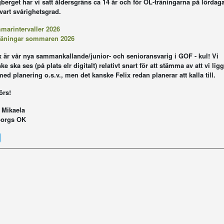
berget har vi satt åldersgräns ca 14 år och för OL-träningarna på lördaga
vart svårighetsgrad.
arintervaller 2026
räningar sommaren 2026
x är vår nya sammankallande/junior- och senioransvarig i GOF - kul! Vi
ke ska ses (på plats elr digitalt) relativt snart för att stämma av att vi ligg
med planering o.s.v., men det kanske Felix redan planerar att kalla till.
örs!
 Mikaela
borgs OK