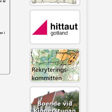
r är
er i