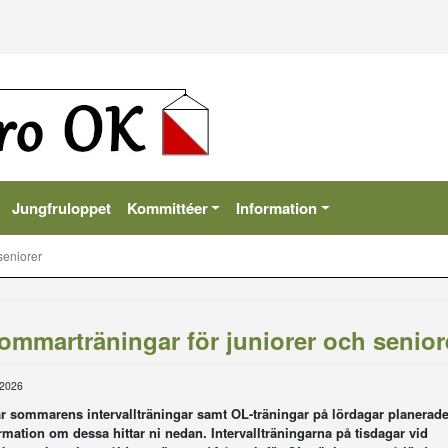
Jungfruloppet
Kommittéer
Information
seniorer
ommarträningar för juniorer och senior
 2026
r sommarens intervallträningar samt OL-träningar på lördagar planerade
rmation om dessa hittar ni nedan. Intervallträningarna på tisdagar vid