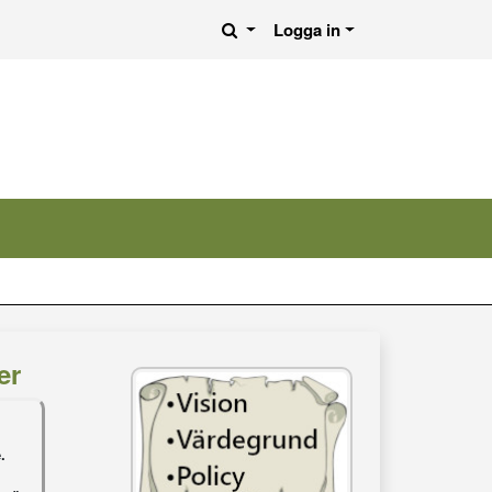
Logga in
er
.