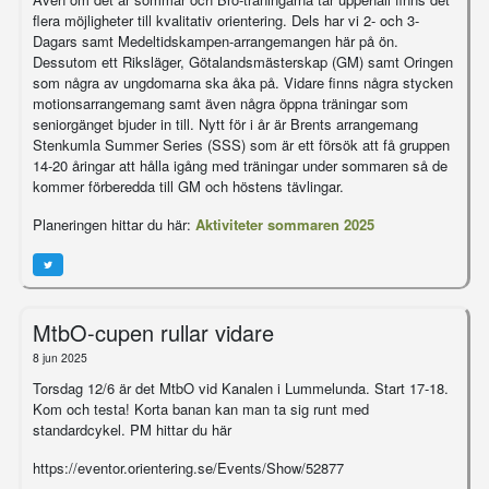
flera möjligheter till kvalitativ orientering. Dels har vi 2- och 3-
Dagars samt Medeltidskampen-arrangemangen här på ön.
Dessutom ett Riksläger, Götalandsmästerskap (GM) samt Oringen
som några av ungdomarna ska åka på. Vidare finns några stycken
motionsarrangemang samt även några öppna träningar som
seniorgänget bjuder in till. Nytt för i år är Brents arrangemang
Stenkumla Summer Series (SSS) som är ett försök att få gruppen
14-20 åringar att hålla igång med träningar under sommaren så de
kommer förberedda till GM och höstens tävlingar.
Planeringen hittar du här:
Aktiviteter sommaren 2025
MtbO-cupen rullar vidare
8 jun 2025
Torsdag 12/6 är det MtbO vid Kanalen i Lummelunda. Start 17-18.
Kom och testa! Korta banan kan man ta sig runt med
standardcykel. PM hittar du här
https://eventor.orientering.se/Events/Show/52877