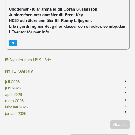
Ungdomar -16 år anmäler till Göran Gustafsson
Juniorer/seniorer anmäler till Brent Key
HD35 och äldre anmäler till Ronny Liljegren.
Lite nyordning när det gäller klasser och sträckor, se inbjudan
i Eventor för mer info.
Nyheter som RSS-flöde
NYHETSARKIV
2
juli 2026
2
juni 2026
3
april 2026
1
mars 2026
8
februari 2026
1
januari 2026
Visa alla