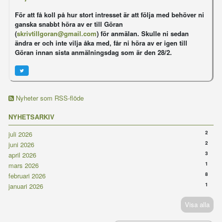
För att få koll på hur stort intresset är att följa med behöver ni
ganska snabbt höra av er till Göran
(
skrivtillgoran@gmail.com
) för anmälan. Skulle ni sedan
ändra er och inte vilja åka med, får ni höra av er igen till
Göran innan sista anmälningsdag som är den 28/2.
Nyheter som RSS-flöde
NYHETSARKIV
2
juli 2026
2
juni 2026
3
april 2026
1
mars 2026
8
februari 2026
1
januari 2026
Visa alla