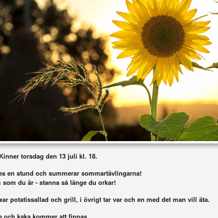
Kinner torsdag den 13 juli kl. 18.
es en stund och summerar sommartävlingarna!
som du är - stanna så länge du orkar!
ixar potatissallad och grill, i övrigt tar var och en med det man vill äta.
e och kaka kommer att finnas