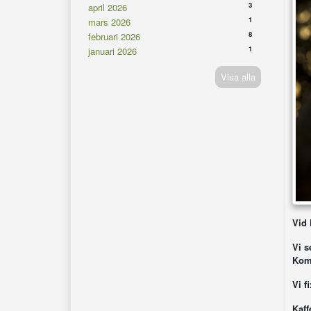
3
april 2026
1
mars 2026
8
februari 2026
1
januari 2026
Visa alla
Vid 
Vi s
Kom 
Vi f
Kaff