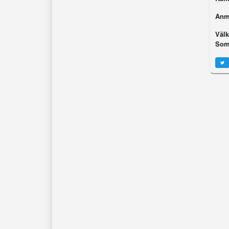
Anmä
Väl
Som