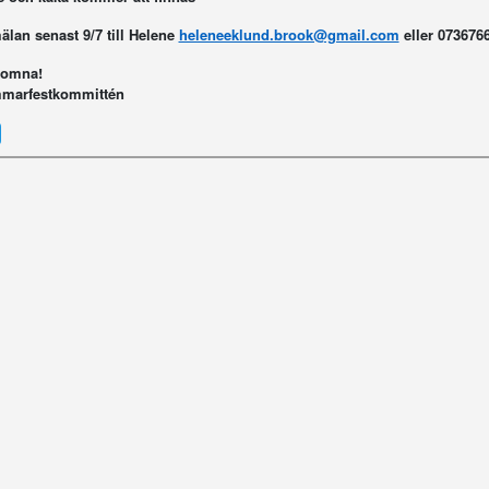
lan senast 9/7 till Helene
heleneeklund.brook@gmail.com
eller 073676
komna!
marfestkommittén