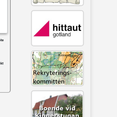
öte
ckt