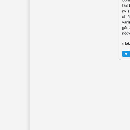
Det 
ny si
att 
vanl
gärn
nödv
/Håk