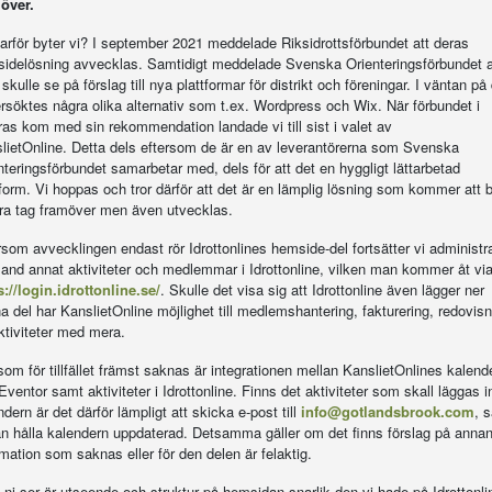
över.
arför byter vi? I september 2021 meddelade Riksidrottsförbundet att deras
idelösning avvecklas. Samtidigt meddelade Svenska Orienteringsförbundet a
kulle se på förslag till nya plattformar för distrikt och föreningar. I väntan på
rsöktes några olika alternativ som t.ex. Wordpress och Wix. När förbundet i
as kom med sin rekommendation landade vi till sist i valet av
lietOnline. Detta dels eftersom de är en av leverantörerna som Svenska
nteringsförbundet samarbetar med, dels för att det en hyggligt lättarbetad
tform. Vi hoppas och tror därför att det är en lämplig lösning som kommer att 
bra tag framöver men även utvecklas.
rsom avvecklingen endast rör Idrottonlines hemside-del fortsätter vi administr
land annat aktiviteter och medlemmar i Idrottonline, vilken man kommer åt vi
s://login.idrottonline.se/
. Skulle det visa sig att Idrottonline även lägger ner
a del har KanslietOnline möjlighet till medlemshantering, fakturering, redovisn
ktiviteter med mera.
som för tillfället främst saknas är integrationen mellan KanslietOnlines kalend
Eventor samt aktiviteter i Idrottonline. Finns det aktiviteter som skall läggas in
dern är det därför lämpligt att skicka e-post till
info@gotlandsbrook.com
, s
an hålla kalendern uppdaterad. Detsamma gäller om det finns förslag på anna
rmation som saknas eller för den delen är felaktig.
ni ser är utseende och struktur på hemsidan snarlik den vi hade på Idrottonli