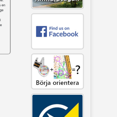
a en
äge
i
te