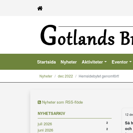
Startsida
Nyheter
Aktiviteter
Eventor
Nyheter
dec 2022
Hemsidebytet genomfört!
Nyheter som RSS-flöde
NYHETSARKIV
12 de
Så h
2
juli 2026
och 
2
juni 2026