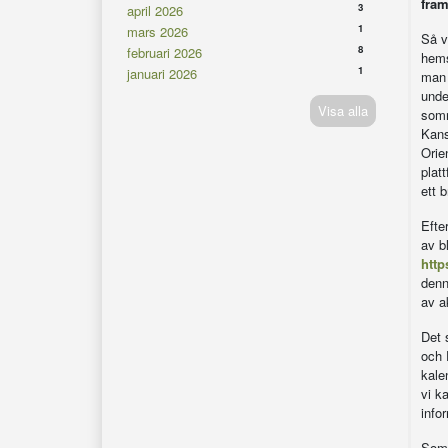
fram
3
april 2026
1
mars 2026
Så v
8
februari 2026
hems
1
januari 2026
man s
unde
Visa alla
somr
Kans
Orie
plat
ett 
Efte
av b
http
denn
av a
Det 
och 
kalen
vi k
info
Som 