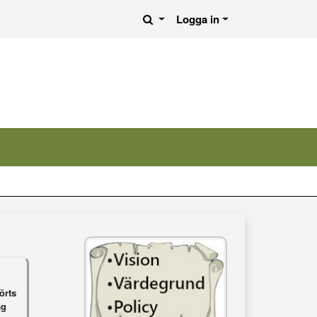
Logga in
örts
ag