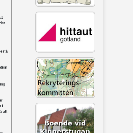
tt
 det
bestå
ation
a
ing
er
 i
å att
n
ne.