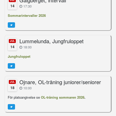
Galgberget, intervall
JUL
14
17:30
Sommarintervaller 2026
Lummelunda, Jungfruloppet
JUL
14
18:00
Jungfruloppet
Ojnare, OL-träning juniorer/seniorer
JUL
18
10:00
För platsangivelse se
OL-träning sommaren 2026
.