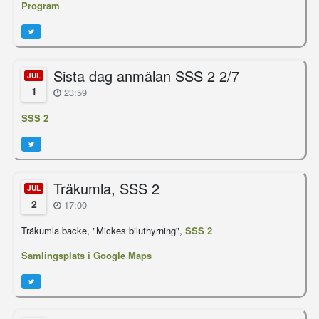
Program
Sista dag anmälan SSS 2 2/7
JUL
1
23:59
SSS 2
Träkumla, SSS 2
JUL
2
17:00
Träkumla backe, "Mickes biluthyrning",
SSS 2
Samlingsplats i Google Maps