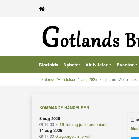
Startsida
Nyheter
Aktiviteter
Eventor
Kalender/Händelser
aug 2025
Ljugarn, Medeltidsk
KOMMANDE HÄNDELSER
8 aug 2026
lö
10:00
?, OL-träning juniorer/seniorer
Mede
11 aug 2026
17:30
Galgberget, intervall